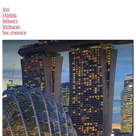
Vol
Hôtels
Séjours
Voitures
Sur-mesure