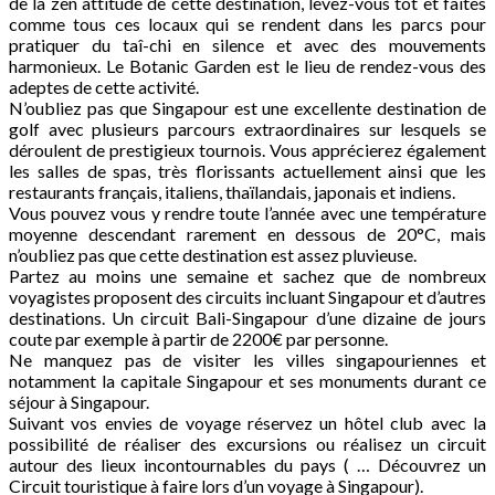
de la zen attitude de cette destination, levez-vous tôt et faites
comme tous ces locaux qui se rendent dans les parcs pour
pratiquer du taî-chi en silence et avec des mouvements
harmonieux. Le Botanic Garden est le lieu de rendez-vous des
adeptes de cette activité.
N’oubliez pas que Singapour est une excellente destination de
golf avec plusieurs parcours extraordinaires sur lesquels se
déroulent de prestigieux tournois. Vous apprécierez également
les salles de spas, très florissants actuellement ainsi que les
restaurants français, italiens, thaïlandais, japonais et indiens.
Vous pouvez vous y rendre toute l’année avec une température
moyenne descendant rarement en dessous de 20°C, mais
n’oubliez pas que cette destination est assez pluvieuse.
Partez au moins une semaine et sachez que de nombreux
voyagistes proposent des circuits incluant Singapour et d’autres
destinations. Un circuit Bali-Singapour d’une dizaine de jours
coute par exemple à partir de 2200€ par personne.
Ne manquez pas de visiter les villes singapouriennes et
notamment la capitale Singapour et ses monuments durant ce
séjour à Singapour.
Suivant vos envies de voyage réservez un hôtel club avec la
possibilité de réaliser des excursions ou réalisez un circuit
autour des lieux incontournables du pays ( … Découvrez un
Circuit touristique à faire lors d’un voyage à Singapour).