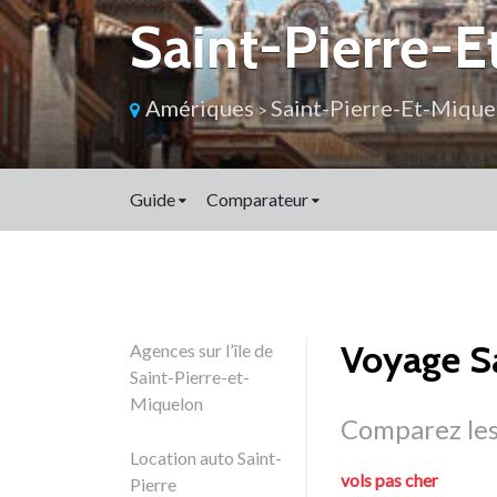
Saint-Pierre-
Amériques
Saint-Pierre-Et-Mique
>
Guide
Comparateur
Voyage S
Agences sur l’île de
Saint-Pierre-et-
Miquelon
Comparez les
Location auto Saint-
vols pas cher
Pierre