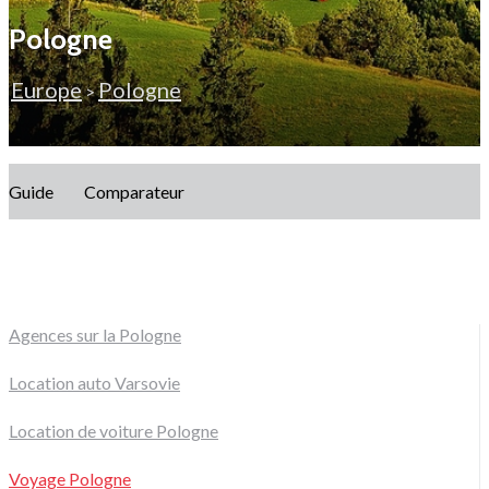
Pologne
Europe
Pologne
>
Guide
Comparateur
Agences sur la Pologne
Location auto Varsovie
Location de voiture Pologne
Voyage Pologne