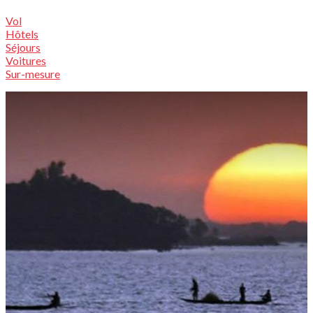
Vol
Hôtels
Séjours
Voitures
Sur-mesure