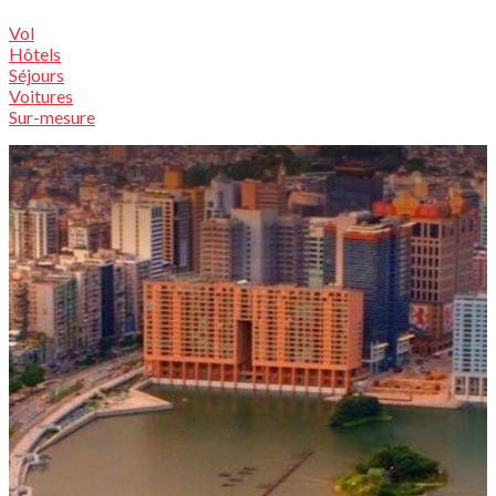
Vol
Hôtels
Séjours
Voitures
Sur-mesure