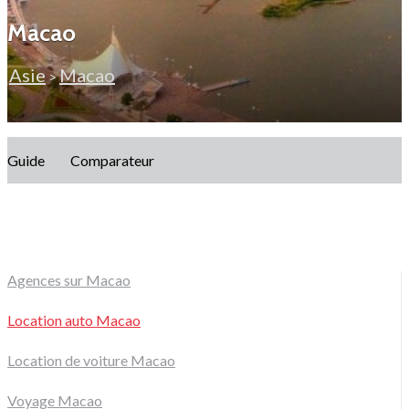
Macao
Asie
Macao
>
Guide
Comparateur
Agences sur Macao
Location auto Macao
Location de voiture Macao
Voyage Macao