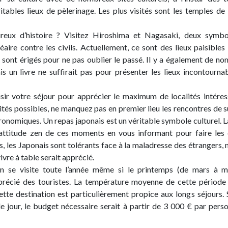
tables lieux de pèlerinage. Les plus visités sont les temples de
eux d’histoire ? Visitez Hiroshima et Nagasaki, deux symbo
ire contre les civils. Actuellement, ce sont des lieux paisibles
 sont érigés pour ne pas oublier le passé. Il y a également de n
ais un livre ne suffirait pas pour présenter les lieux incontourna
sir votre séjour pour apprécier le maximum de localités intéres
ités possibles, ne manquez pas en premier lieu les rencontres de 
ronomiques. Un repas japonais est un véritable symbole culturel. L
attitude zen de ces moments en vous informant pour faire les
s, les Japonais sont tolérants face à la maladresse des étrangers, 
vre à table serait apprécié.
n se visite toute l’année même si le printemps (de mars à m
précié des touristes. La température moyenne de cette période
cette destination est particulièrement propice aux longs séjours. 
e jour, le budget nécessaire serait à partir de 3 000 € par pers