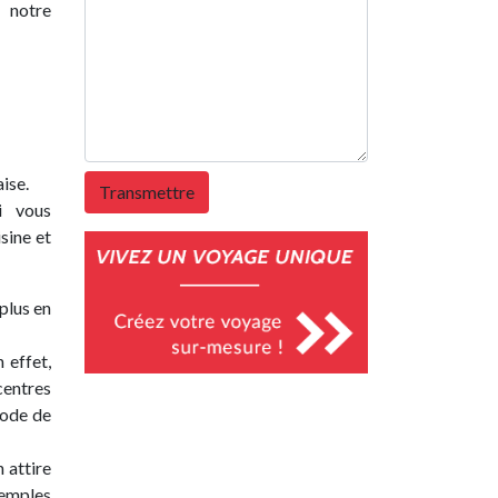
 notre
ise.
i vous
sine et
plus en
 effet,
centres
mode de
 attire
temples