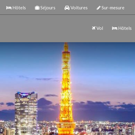
Hôtels
Séjours
Voitures
Sur-mesure
Vol
Hôtels