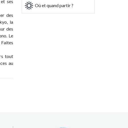
 et ses
Où et quand partir ?
ser des
kyo, la
sur des
ono. Le
 Faites
rs tout
nces au