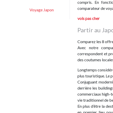
compris. En foncti
comparateur de voyag
Voyage Japon
vols pas cher
Partir au Jap
Comparez les 8 offres
Avec notre compar
correspondent et prof
des coutumes locales
Longtemps considéré
plus touristique. Le p
Conjuguant modernit
derrière les building
commerciaux high-te
vie traditionnel de 
En plus d’être la de
en premier lieu pou