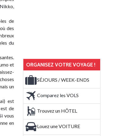
 Nikko,
les de
 où des
ombreux
bles du
santes.
ORGANISEZ VOTRE VOYAGE !
sumo et
aissez-
 choses
SÉJOURS / WEEK-ENDS
mais un
Comparez les VOLS
ai) est
 est de
Trouvez un HÔTEL
Si vous
onne en
Louez une VOITURE