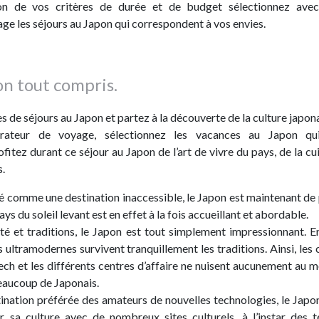
on de vos critères de durée et de budget sélectionnez avec
e les séjours au Japon qui correspondent à vos envies.
on tout compris.
 de séjours au Japon et partez à la découverte de la culture japona
ateur de voyage, sélectionnez les vacances au Japon qu
itez durant ce séjour au Japon de l’art de vivre du pays, de la cui
.
 comme une destination inaccessible, le Japon est maintenant de 
ays du soleil levant est en effet à la fois accueillant et abordable.
é et traditions, le Japon est tout simplement impressionnant. En
s ultramodernes survivent tranquillement les traditions. Ainsi, les 
ch et les différents centres d’affaire ne nuisent aucunement au 
beaucoup de Japonais.
stination préférée des amateurs de nouvelles technologies, le Japon
r sa culture avec de nombreux sites culturels, à l’instar des 