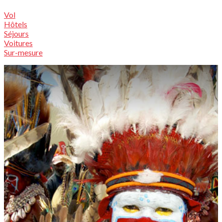
Vol
Hôtels
Séjours
Voitures
Sur-mesure