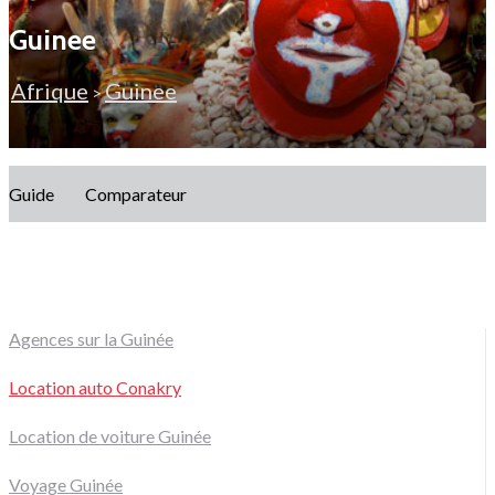
Guinee
Afrique
Guinee
>
Guide
Comparateur
Agences sur la Guinée
Location auto Conakry
Location de voiture Guinée
Voyage Guinée