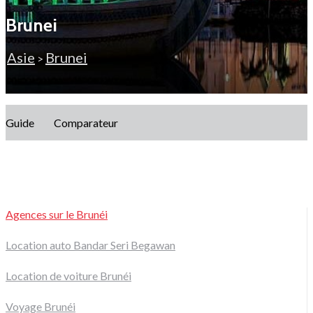
Brunei
Asie
Brunei
>
Guide
Comparateur
Agences sur le Brunéi
Location auto Bandar Seri Begawan
Location de voiture Brunéi
Voyage Brunéi