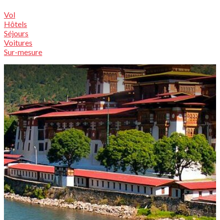
Vol
Hôtels
Séjours
Voitures
Sur-mesure