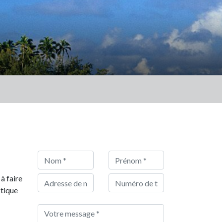
à faire
stique