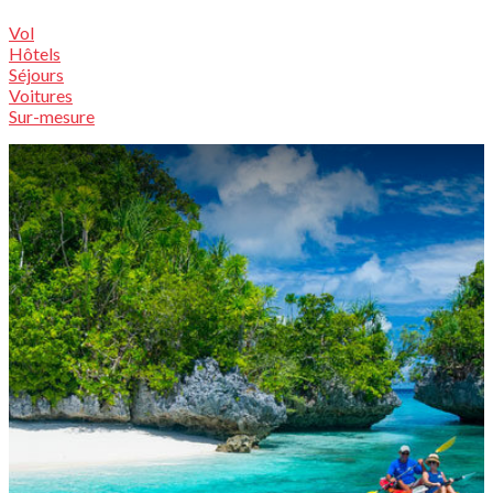
Vol
Hôtels
Séjours
Voitures
Sur-mesure