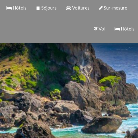
Hôtels
Séjours
Voitures
Sur-mesure
Vol
Hôtels