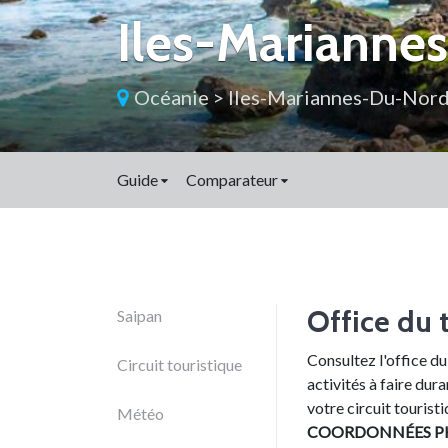
Iles-Marianne
Océanie
>
Iles-Mariannes-Du-Nor
Guide
Comparateur
Office du 
Saipan
Consultez l'office d
Circuit touristique
activités à faire dur
votre circuit tourist
Météo
COORDONNÉES P