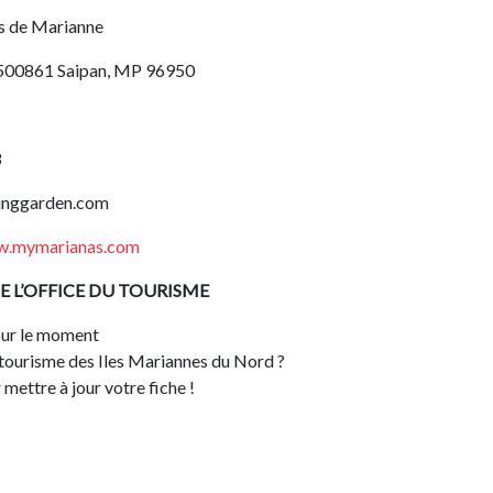
rs de Marianne
 500861 Saipan, MP 96950
8
nggarden.com
w.mymarianas.com
E L’OFFICE DU TOURISME
ur le moment
u tourisme des Iles Mariannes du Nord ?
mettre à jour votre fiche !