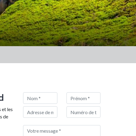
d
 et les
rs de