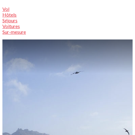
Vol
Hôtels
Séjours
Voitures
Sur-mesure