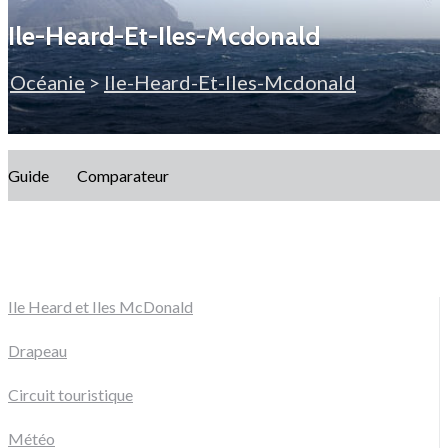
Ile-Heard-Et-Iles-Mcdonald
Océanie
>
Ile-Heard-Et-Iles-Mcdonald
Guide
Comparateur
Ile Heard et Iles McDonald
Drapeau
Circuit touristique
Météo