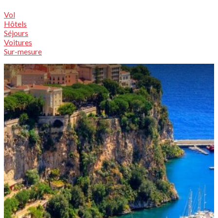
Vol
Hôtels
Séjours
Voitures
Sur-mesure