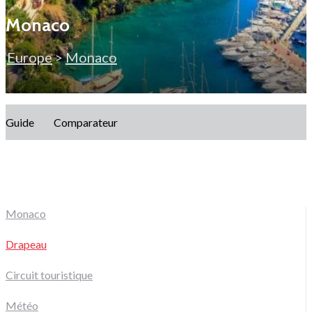
Monaco
Europe
>
Monaco
Guide
Comparateur
Monaco
Drapeau
Circuit touristique
Météo