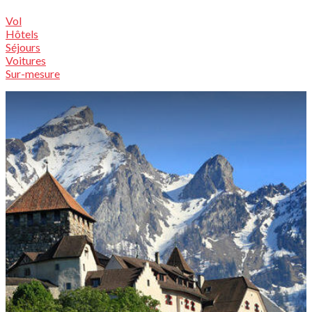
Vol
Hôtels
Séjours
Voitures
Sur-mesure