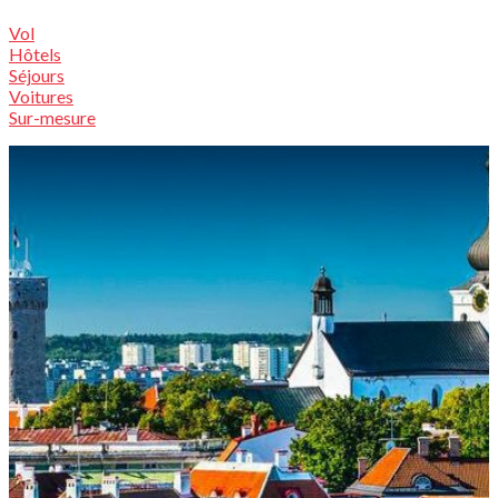
Vol
Hôtels
Séjours
Voitures
Sur-mesure