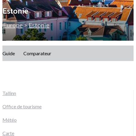
Estonie
Europe
>
Estonie
Guide
Comparateur
Tallinn
Office de tourisme
Météo
Carte