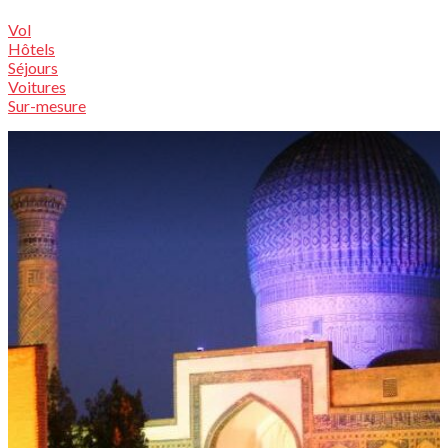
Vol
Hôtels
Séjours
Voitures
Sur-mesure