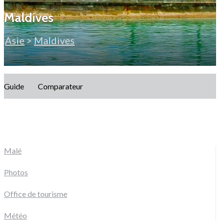
Maldives
Asie
>
Maldives
Guide
Comparateur
Malé
Photos
Office de tourisme
Météo