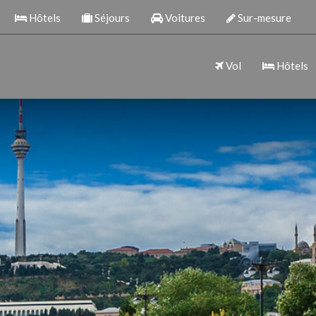
Hôtels
Séjours
Voitures
Sur-mesure
Vol
Hôtels