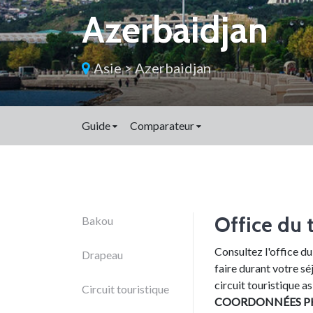
Azerbaidjan
Asie
>
Azerbaidjan
Guide
Comparateur
Office du 
Bakou
Consultez l'office du
Drapeau
faire durant votre sé
circuit touristique as
Circuit touristique
COORDONNÉES P