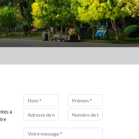
ités à
otre