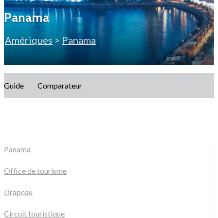
Panama
Amériques
>
Panama
Guide
Comparateur
Panama
Office de tourisme
Drapeau
Circuit touristique