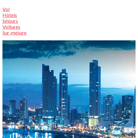
Vol
Hôtels
Séjours
Voitures
Sur-mesure