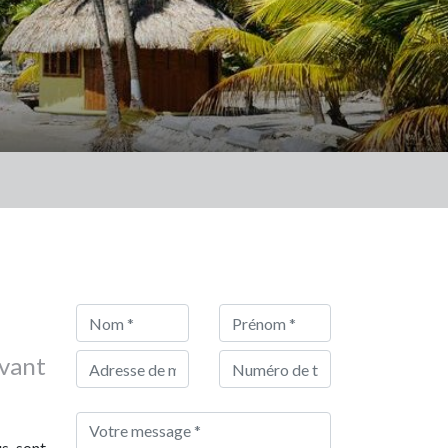
vant
us sont