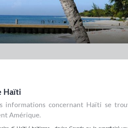
 Haïti
es informations concernant
Haïti
se trou
nent Amérique.
ales d’ Haïti ( haitienne , devise Gourde ou la superficie) vo