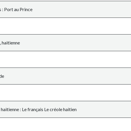
 : Port au Prince
 , haitienne
de
haitienne : Le français Le créole haitien