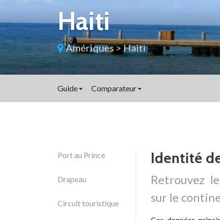
Haiti
Amériques
>
Haiti
Guide
Comparateur
Identité de
Port au Prince
Retrouvez l
Drapeau
sur le conti
Circuit touristique
Ces données princip