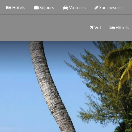
Hôtels
Séjours
Voitures
Sur-mesure
Vol
Hôtels