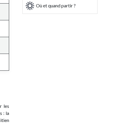
Où et quand partir ?
r les
 : la
itien