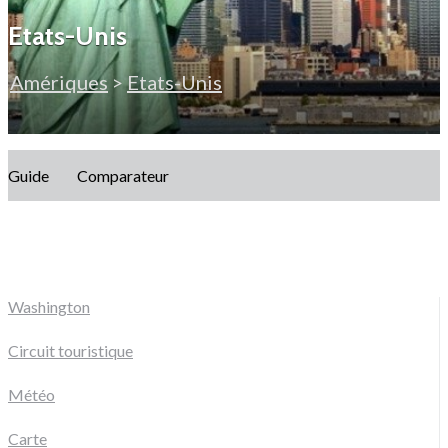
Etats-Unis
Amériques
>
Etats-Unis
Guide
Comparateur
Washington
Circuit touristique
Météo
Carte