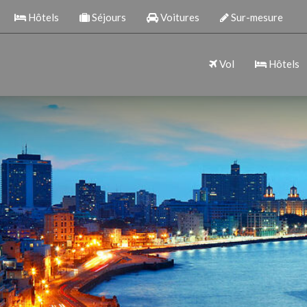
Hôtels
Séjours
Voitures
Sur-mesure
Vol
Hôtels