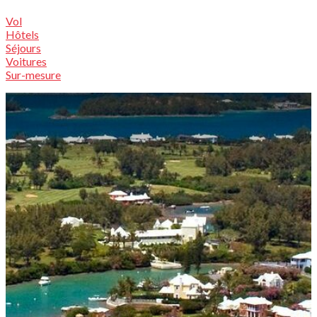
Vol
Hôtels
Séjours
Voitures
Sur-mesure