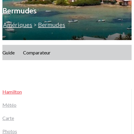
Bermudes
Amériques
>
Bermudes
Guide
Comparateur
Hamilton
Météo
Carte
Photos