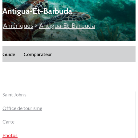
Antigua-Et-Barbuda
Amériques
>
Antigua-Et-Barbuda
Guide
Comparateur
Saint John’s
Office de tourisme
Carte
Photos