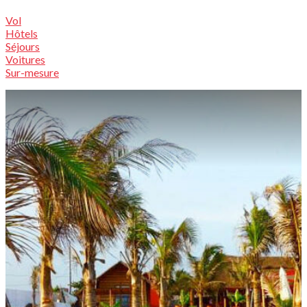
Vol
Hôtels
Séjours
Voitures
Sur-mesure