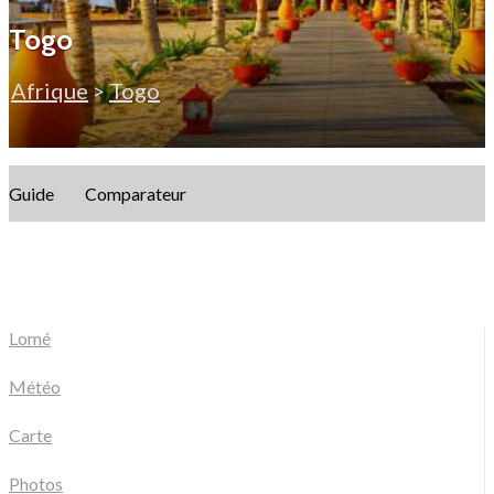
Togo
Afrique
>
Togo
Guide
Comparateur
Lomé
Météo
Carte
Photos