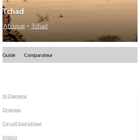
Tchad
Afrique
>
Tchad
Guide
Comparateur
N Djamena
Drapeau
Circuit touristique
Météo