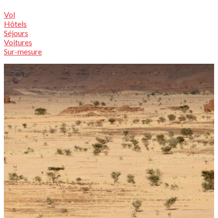
Vol
Hôtels
Séjours
Voitures
Sur-mesure