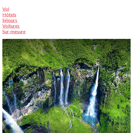
Vol
Hôtels
Séjours
Voitures
Sur-mesure