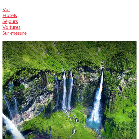
Vol
Hôtels
Séjours
Voitures
Sur-mesure