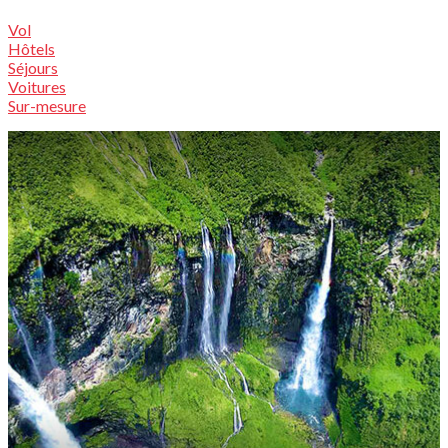
Vol
Hôtels
Séjours
Voitures
Sur-mesure