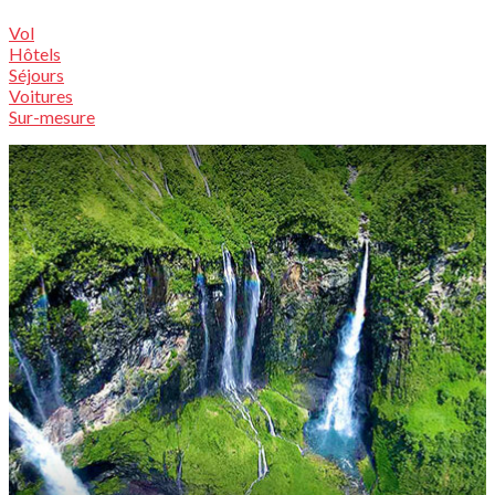
Vol
Hôtels
Séjours
Voitures
Sur-mesure