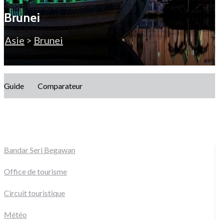
Brunei
Asie
>
Brunei
Guide
Comparateur
Bandar Seri Begawan
Office de tourisme
Circuit touristique
Météo