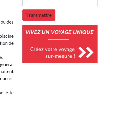
 ou des
piscine
tion de
e.
général
haitent
loueurs
pose le