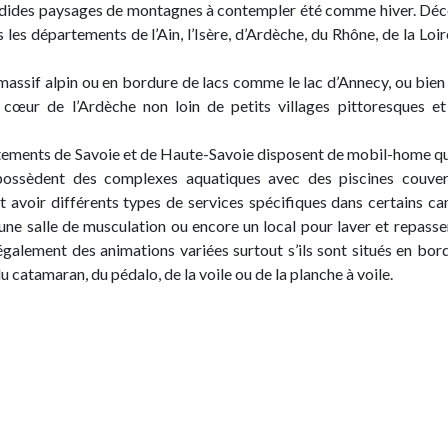
endides paysages de montagnes à contempler été comme hiver. Dé
les départements de l’Ain, l’Isère, d’Ardèche, du Rhône, de la Loire
assif alpin ou en bordure de lacs comme le lac d’Annecy, ou bien
 cœur de l’Ardèche non loin de petits villages pittoresques e
tements de Savoie et de Haute-Savoie disposent de mobil-home q
 possèdent des complexes aquatiques avec des piscines couve
t avoir différents types de services spécifiques dans certains c
une salle de musculation ou encore un local pour laver et repasse
galement des animations variées surtout s’ils sont situés en bor
du catamaran, du pédalo, de la voile ou de la planche à voile.