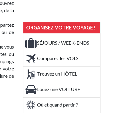
couvrez
, de la
 partez
ORGANISEZ VOTRE VOYAGE !
t où de
SÉJOURS / WEEK-ENDS
ue vous
rtes ou
Comparez les VOLS
ampings
r votre
Trouvez un HÔTEL
dure de
Louez une VOITURE
Où et quand partir ?