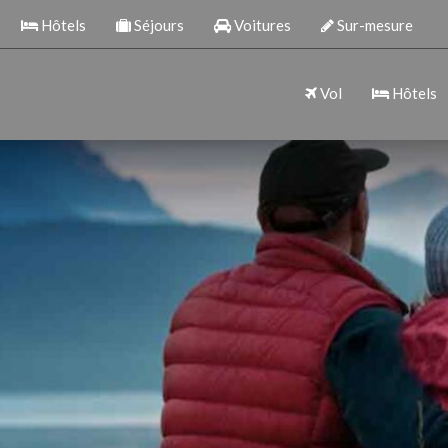
Hôtels
Séjours
Voitures
Sur-mesure
Vol
Hôtels